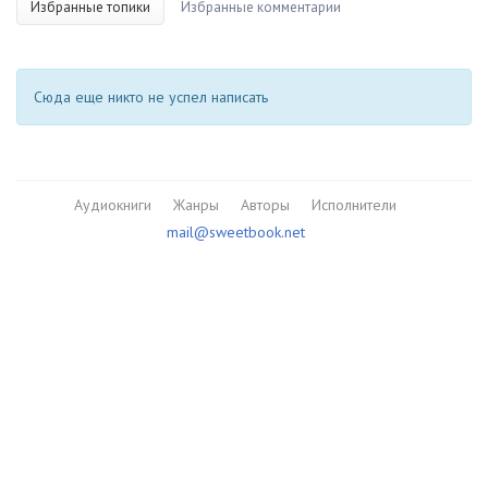
Избранные топики
Избранные комментарии
Сюда еще никто не успел написать
Аудиокниги
Жанры
Авторы
Исполнители
mail@sweetbook.net