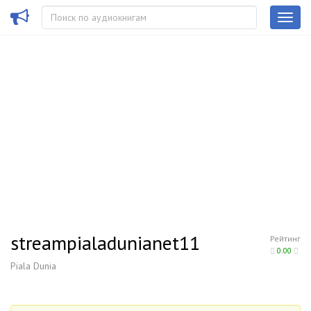
streampialadunianet11
Рейтинг
0.00
Piala Dunia