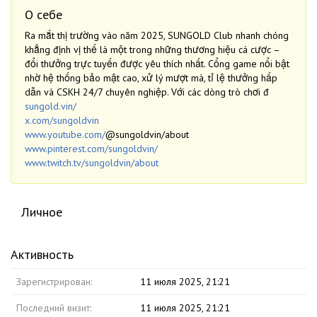
О себе
Ra mắt thị trường vào năm 2025, SUNGOLD Club nhanh chóng
khẳng định vị thế là một trong những thương hiệu cá cược –
đổi thưởng trực tuyến được yêu thích nhất. Cổng game nổi bật
nhờ hệ thống bảo mật cao, xử lý mượt mà, tỉ lệ thưởng hấp
dẫn và CSKH 24/7 chuyên nghiệp. Với các dòng trò chơi đ
sungold.vin/
x.com/sungoldvin
www.youtube.com/
@sungoldvin/about
www.pinterest.com/sungoldvin/
www.twitch.tv/sungoldvin/about
Личное
Активность
Зарегистрирован:
11 июля 2025, 21:21
Последний визит:
11 июля 2025, 21:21