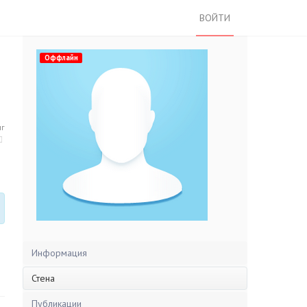
ВОЙТИ
Оффлайн
нг
Информация
Стена
Публикации