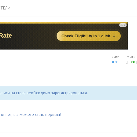
ТЕЛИ
Сила
Рейти
0.00
0.00
аписи на стене необходимо зарегистрироваться.
не нет, вы можете стать первым!