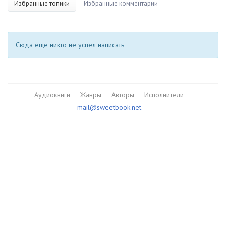
Избранные топики
Избранные комментарии
Сюда еще никто не успел написать
Аудиокниги
Жанры
Авторы
Исполнители
mail@sweetbook.net