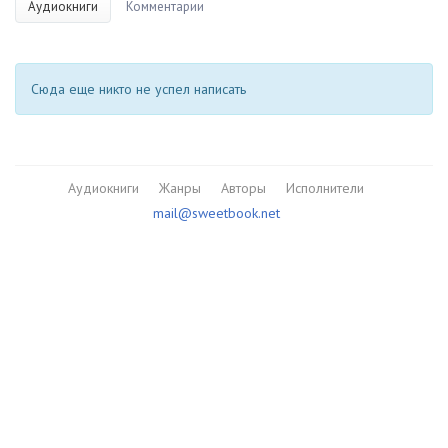
Аудиокниги
Комментарии
Сюда еще никто не успел написать
Аудиокниги
Жанры
Авторы
Исполнители
mail@sweetbook.net