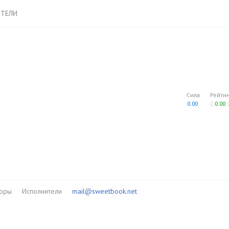
ТЕЛИ
Сила
Рейти
0.00
0.00
торы
Исполнители
mail@sweetbook.net