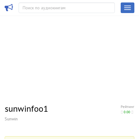
sunwinfoo1
Рейтинг
0.00
Sunwin