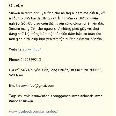
О себе
Sunwin là điểm đến lý tưởng cho những ai đam mê giải trí, với
nhiều trò chơi bài đa dạng và trải nghiệm cá cược chuyên
nghiệp. Sở hữu giao diện thân thiện cùng công nghệ hiện đại,
Sunwin mang đến cho người chơi những phút giây vui chơi
đáng nhớ. Hệ thống bảo mật tiên tiến đảm bảo an toàn cho
mọi giao dịch, giúp bạn yên tâm tận hưởng niềm vui bất tận.
Website:
sunwin.foo/
Phone: 0412399213
Địa chỉ: 563 Nguyễn Xiển, Long Phước, Hồ Chí Minh 700000,
Việt Nam
Email: sunwinfoo@gmail.com
Tags: #sunwin #sunwinfoo #conggamesunwin #nhacaisunwin
#naptiensunwin
www.facebook.com/sunwinfoo/