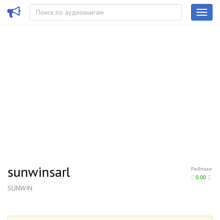
sunwinsarl
Рейтинг
0.00
SUNWIN