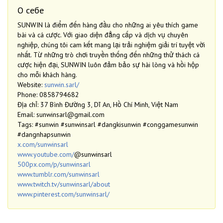
О себе
SUNWIN là điểm đến hàng đầu cho những ai yêu thích game
bài và cá cược. Với giao diện đẳng cấp và dịch vụ chuyên
nghiệp, chúng tôi cam kết mang lại trải nghiệm giải trí tuyệt vời
nhất. Từ những trò chơi truyền thống đến những thử thách cá
cược hiện đại, SUNWIN luôn đảm bảo sự hài lòng và hồi hộp
cho mỗi khách hàng.
Website:
sunwin.sarl/
Phone: 0858794682
Địa chỉ: 37 Bình Đường 3, Dĩ An, Hồ Chí Minh, Việt Nam
Email: sunwinsarl@gmail.com
Tags: #sunwin #sunwinsarl #dangkisunwin #conggamesunwin
#dangnhapsunwin
x.com/sunwinsarl
www.youtube.com/
@sunwinsarl
500px.com/p/sunwinsarl
www.tumblr.com/sunwinsarl
www.twitch.tv/sunwinsarl/about
www.pinterest.com/sunwinsarl/