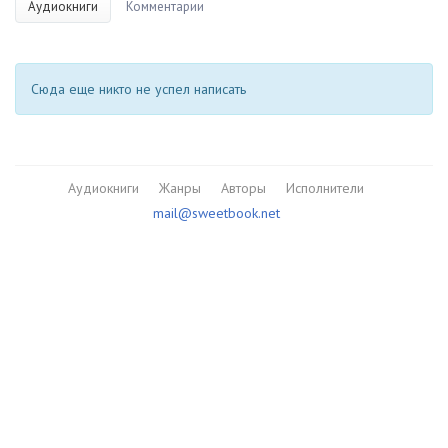
Аудиокниги
Комментарии
Сюда еще никто не успел написать
Аудиокниги
Жанры
Авторы
Исполнители
mail@sweetbook.net