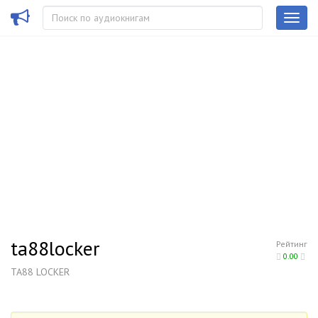
ta88locker
Рейтинг
0.00
TA88 LOCKER