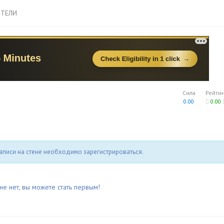
ТЕЛИ
Сила
Рейти
0.00
0.00
аписи на стене необходимо зарегистрироваться.
не нет, вы можете стать первым!