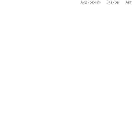
Аудиокниги
Жанры
Ав