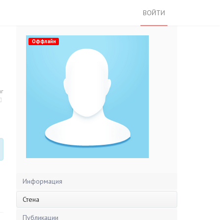
ВОЙТИ
Оффлайн
нг
Информация
Стена
Публикации