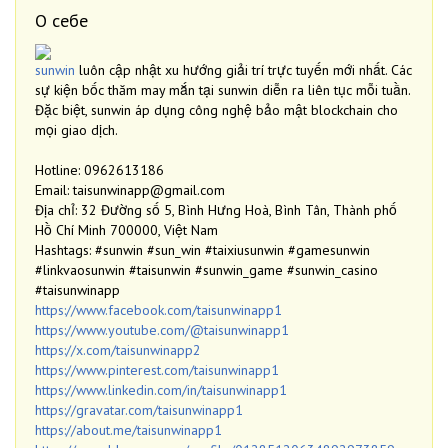
О себе
sunwin
luôn cập nhật xu hướng giải trí trực tuyến mới nhất. Các
sự kiện bốc thăm may mắn tại sunwin diễn ra liên tục mỗi tuần.
Đặc biệt, sunwin áp dụng công nghệ bảo mật blockchain cho
mọi giao dịch.
Hotline: 0962613186
Email: taisunwinapp@gmail.com
Địa chỉ: 32 Đường số 5, Bình Hưng Hoà, Bình Tân, Thành phố
Hồ Chí Minh 700000, Việt Nam
Hashtags: #sunwin #sun_win #taixiusunwin #gamesunwin
#linkvaosunwin #taisunwin #sunwin_game #sunwin_casino
#taisunwinapp
https://www.facebook.com/taisunwinapp1
https://www.youtube.com/@taisunwinapp1
https://x.com/taisunwinapp2
https://www.pinterest.com/taisunwinapp1
https://www.linkedin.com/in/taisunwinapp1
https://gravatar.com/taisunwinapp1
https://about.me/taisunwinapp1