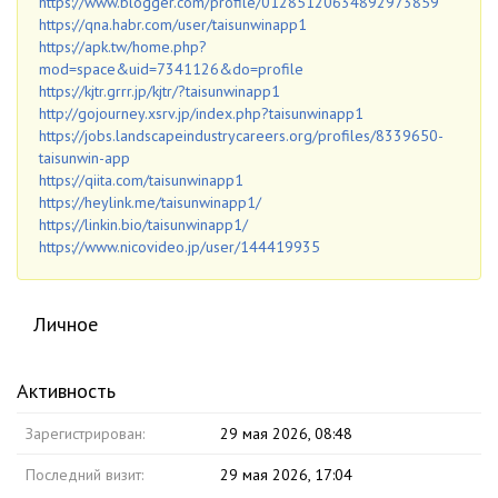
https://www.blogger.com/profile/01285120634892973859
https://qna.habr.com/user/taisunwinapp1
https://apk.tw/home.php?
mod=space&uid=7341126&do=profile
https://kjtr.grrr.jp/kjtr/?taisunwinapp1
http://gojourney.xsrv.jp/index.php?taisunwinapp1
https://jobs.landscapeindustrycareers.org/profiles/8339650-
taisunwin-app
https://qiita.com/taisunwinapp1
https://heylink.me/taisunwinapp1/
https://linkin.bio/taisunwinapp1/
https://www.nicovideo.jp/user/144419935
Личное
Активность
Зарегистрирован:
29 мая 2026, 08:48
Последний визит:
29 мая 2026, 17:04