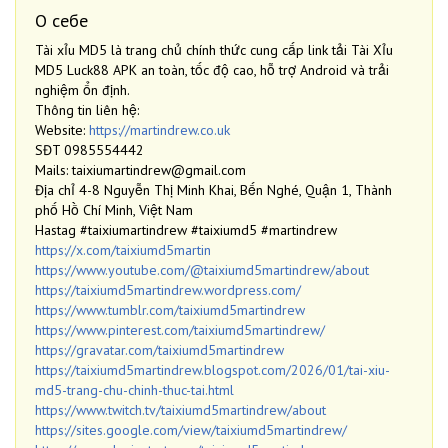
О себе
Tài xỉu MD5 là trang chủ chính thức cung cấp link tải Tài Xỉu
MD5 Luck88 APK an toàn, tốc độ cao, hỗ trợ Android và trải
nghiệm ổn định.
Thông tin liên hệ:
Website:
https://martindrew.co.uk
SĐT 0985554442
Mails: taixiumartindrew@gmail.com
Địa chỉ 4-8 Nguyễn Thị Minh Khai, Bến Nghé, Quận 1, Thành
phố Hồ Chí Minh, Việt Nam
Hastag #taixiumartindrew #taixiumd5 #martindrew
https://x.com/taixiumd5martin
https://www.youtube.com/@taixiumd5martindrew/about
https://taixiumd5martindrew.wordpress.com/
https://www.tumblr.com/taixiumd5martindrew
https://www.pinterest.com/taixiumd5martindrew/
https://gravatar.com/taixiumd5martindrew
https://taixiumd5martindrew.blogspot.com/2026/01/tai-xiu-
md5-trang-chu-chinh-thuc-tai.html
https://www.twitch.tv/taixiumd5martindrew/about
https://sites.google.com/view/taixiumd5martindrew/