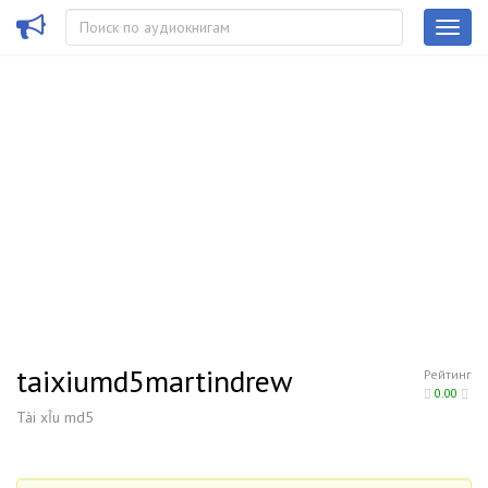
taixiumd5martindrew
Рейтинг
0.00
Tài xỉu md5