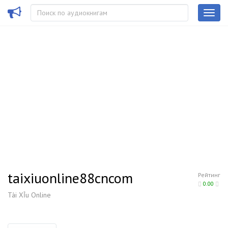
taixiuonline88cncom
Рейтинг
0.00
Tài Xỉu Online