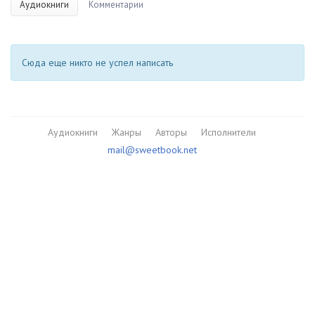
Аудиокниги
Комментарии
Сюда еще никто не успел написать
Аудиокниги
Жанры
Авторы
Исполнители
mail@sweetbook.net