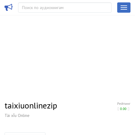
taixiuonlinezip
Рейтинг
0.00
Tài xỉu Online