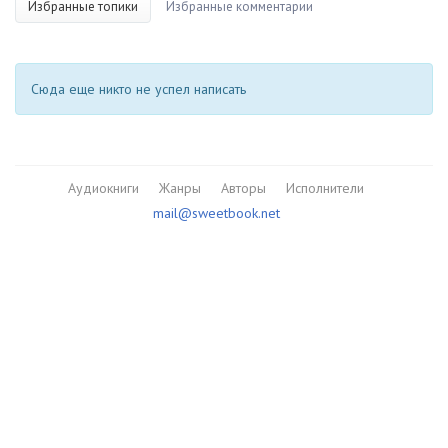
Избранные топики
Избранные комментарии
Сюда еще никто не успел написать
Аудиокниги
Жанры
Авторы
Исполнители
mail@sweetbook.net