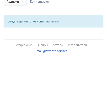
Аудиокниги
Комментарии
Сюда еще никто не успел написать
Аудиокниги
Жанры
Авторы
Исполнители
mail@sweetbook.net