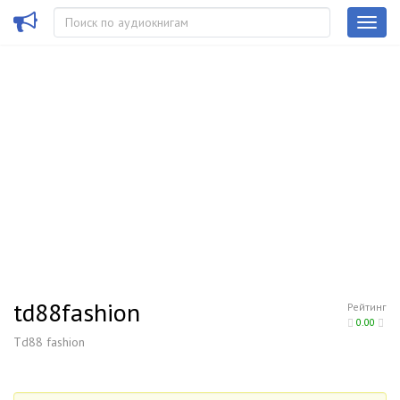
td88fashion
Рейтинг
0.00
Td88 fashion