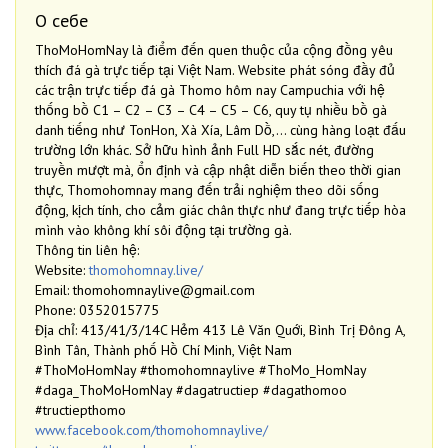
О себе
ThoMoHomNay là điểm đến quen thuộc của cộng đồng yêu
thích đá gà trực tiếp tại Việt Nam. Website phát sóng đầy đủ
các trận trực tiếp đá gà Thomo hôm nay Campuchia với hệ
thống bồ C1 – C2 – C3 – C4 – C5 – C6, quy tụ nhiều bồ gà
danh tiếng như TonHon, Xà Xía, Lâm Dồ,… cùng hàng loạt đấu
trường lớn khác. Sở hữu hình ảnh Full HD sắc nét, đường
truyền mượt mà, ổn định và cập nhật diễn biến theo thời gian
thực, Thomohomnay mang đến trải nghiệm theo dõi sống
động, kịch tính, cho cảm giác chân thực như đang trực tiếp hòa
mình vào không khí sôi động tại trường gà.
Thông tin liên hệ:
Website:
thomohomnay.live/
Email: thomohomnaylive@gmail.com
Phone: 0352015775
Địa chỉ: 413/41/3/14C Hẻm 413 Lê Văn Quới, Bình Trị Đông A,
Bình Tân, Thành phố Hồ Chí Minh, Việt Nam
#ThoMoHomNay #thomohomnaylive #ThoMo_HomNay
#daga_ThoMoHomNay #dagatructiep #dagathomoo
#tructiepthomo
www.facebook.com/thomohomnaylive/