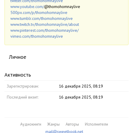
twitter.com/thomohomnaylive
www.youtube.com/
@thomohomnaylive
500px.com/p/thomohomnaylive
www.tumblr.com/thomohomnaylive
www.twitch.tv/thomohomnaylive/about
www.pinterest.com/thomohomnaylive/
vimeo.com/thomohomnaylive
Личное
Активность
Зарегистрирован:
16 декабря 2025, 08:19
Последний визит:
16 декабря 2025, 08:19
Аудиокниги
Жанры
Авторы
Исполнители
mail@sweetbook.net