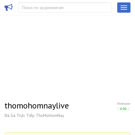
thomohomnaylive
Рейтинг
0.00
Đá Gà Trực Tiếp ThoMoHomNay