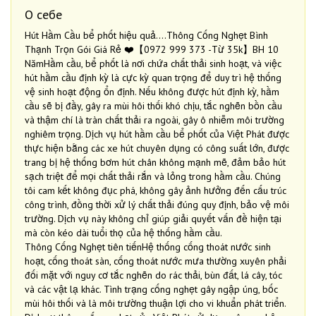
О себе
Hút Hầm Cầu bể phốt hiệu quả....Thông Cống Nghẹt Bình
Thạnh Trọn Gói Giá Rẻ ❤️【0972 999 373 -Từ 35k】BH 10
NămHầm cầu, bể phốt là nơi chứa chất thải sinh hoạt, và việc
hút hầm cầu định kỳ là cực kỳ quan trọng để duy trì hệ thống
vệ sinh hoạt động ổn định. Nếu không được hút định kỳ, hầm
cầu sẽ bị đầy, gây ra mùi hôi thối khó chịu, tắc nghẽn bồn cầu
và thậm chí là tràn chất thải ra ngoài, gây ô nhiễm môi trường
nghiêm trọng. Dịch vụ hút hầm cầu bể phốt của Việt Phát được
thực hiện bằng các xe hút chuyên dụng có công suất lớn, được
trang bị hệ thống bơm hút chân không mạnh mẽ, đảm bảo hút
sạch triệt để mọi chất thải rắn và lỏng trong hầm cầu. Chúng
tôi cam kết không đục phá, không gây ảnh hưởng đến cấu trúc
công trình, đồng thời xử lý chất thải đúng quy định, bảo vệ môi
trường. Dịch vụ này không chỉ giúp giải quyết vấn đề hiện tại
mà còn kéo dài tuổi thọ của hệ thống hầm cầu.
Thông Cống Nghẹt tiên tiếnHệ thống cống thoát nước sinh
hoạt, cống thoát sàn, cống thoát nước mưa thường xuyên phải
đối mặt với nguy cơ tắc nghẽn do rác thải, bùn đất, lá cây, tóc
và các vật lạ khác. Tình trạng cống nghẹt gây ngập úng, bốc
mùi hôi thối và là môi trường thuận lợi cho vi khuẩn phát triển.