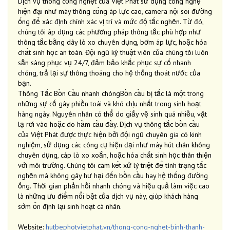
Dịch vụ thông cống nghẹt của Việt Phát sử dụng công nghệ
hiện đại như máy thông cống áp lực cao, camera nội soi đường
ống để xác định chính xác vị trí và mức độ tắc nghẽn. Từ đó,
chúng tôi áp dụng các phương pháp thông tắc phù hợp như
thông tắc bằng dây lò xo chuyên dụng, bơm áp lực, hoặc hóa
chất sinh học an toàn. Đội ngũ kỹ thuật viên của chúng tôi luôn
sẵn sàng phục vụ 24/7, đảm bảo khắc phục sự cố nhanh
chóng, trả lại sự thông thoáng cho hệ thống thoát nước của
bạn.
Thông Tắc Bồn Cầu nhanh chóngBồn cầu bị tắc là một trong
những sự cố gây phiền toái và khó chịu nhất trong sinh hoạt
hàng ngày. Nguyên nhân có thể do giấy vệ sinh quá nhiều, vật
lạ rơi vào hoặc do hầm cầu đầy. Dịch vụ thông tắc bồn cầu
của Việt Phát được thực hiện bởi đội ngũ chuyên gia có kinh
nghiệm, sử dụng các công cụ hiện đại như máy hút chân không
chuyên dụng, cáp lò xo xoắn, hoặc hóa chất sinh học thân thiện
với môi trường. Chúng tôi cam kết xử lý triệt để tình trạng tắc
nghẽn mà không gây hư hại đến bồn cầu hay hệ thống đường
ống. Thời gian phản hồi nhanh chóng và hiệu quả làm việc cao
là những ưu điểm nổi bật của dịch vụ này, giúp khách hàng
sớm ổn định lại sinh hoạt cá nhân.
Website:
hutbephotvietphat.vn/thong-cong-nghet-binh-thanh-