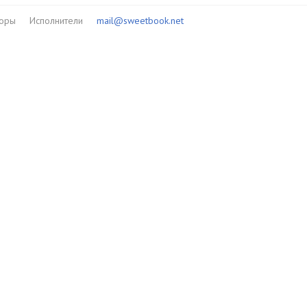
торы
Исполнители
mail@sweetbook.net