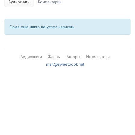
Аудиокниги
Комментарии
Сюда еще никто не успел написать
Аудиокниги
Жанры
Авторы
Исполнители
mail@sweetbook.net