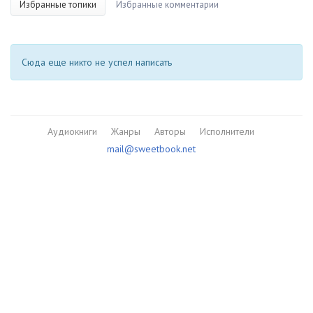
Избранные топики
Избранные комментарии
Сюда еще никто не успел написать
Аудиокниги
Жанры
Авторы
Исполнители
mail@sweetbook.net