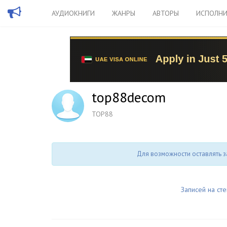
АУДИОКНИГИ
ЖАНРЫ
АВТОРЫ
ИСПОЛНИ
top88decom
TOP88
Для возможности оставлять з
Записей на сте