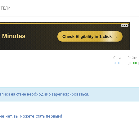
ТЕЛИ
Сила
Рейти
0.00
0.00
аписи на стене необходимо зарегистрироваться.
не нет, вы можете стать первым!