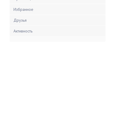
Избранное
Друзья
Активность