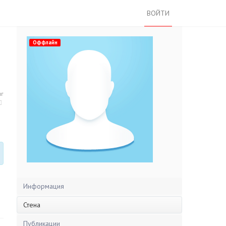
ВОЙТИ
Оффлайн
нг
Информация
Стена
Публикации