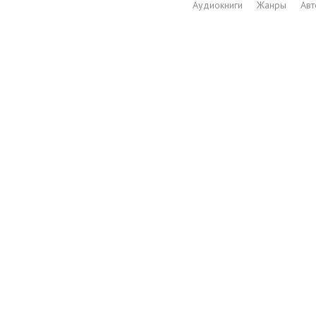
Аудиокниги
Жанры
Ав