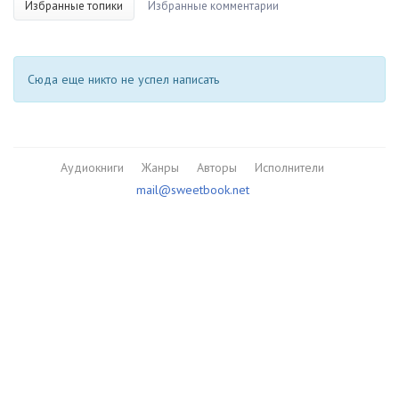
Избранные топики
Избранные комментарии
Сюда еще никто не успел написать
Аудиокниги
Жанры
Авторы
Исполнители
mail@sweetbook.net