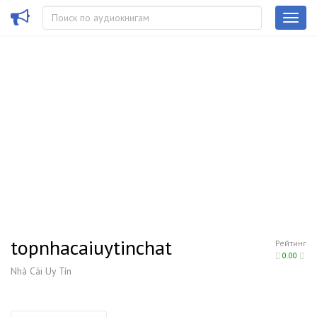
topnhacaiuytinchat
Рейтинг
0.00
Nhà Cái Uy Tín