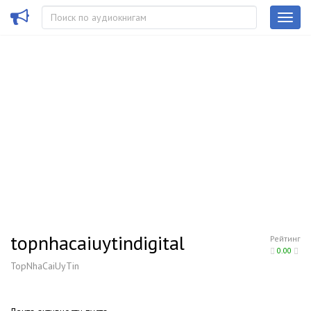
topnhacaiuytindigital
Рейтинг
0.00
TopNhaCaiUyTin