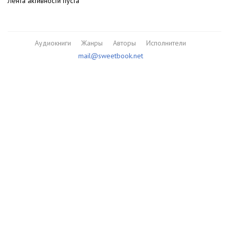
Лента активности пуста
Аудиокниги
Жанры
Авторы
Исполнители
mail@sweetbook.net