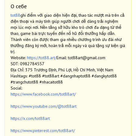
О себе
tot88
ghi điểm với giao diện hiện đại, thao tác mượt mà trên cả
điện thoại và máy tính giúp người chơi dễ dàng trải nghiệm
mọi lúc mọi nơi. Nền tảng sở hữu kho trò chơi đa dạng từ thể
thao, game bài trực tuyến đến nổ hũ đổi thưởng hấp dẫn.
Thành viên còn được tham gia nhiều chương trình ưu đãi như
thưởng đăng ký mới, hoàn trả mỗi ngày và quà tặng sự kiện giá
trị.
Website:
https://tot88.art/
Email: tot88art@gmail.com
SDT: 0982784557
Địa Chỉ: 375 Trương Định, Phú Lợi, Hồ Chí Minh, Việt Nam
Hashtags: #tot88 #tot88art #dangnhaptot88 #dangkytot88
#trangchutot88 #nhacaitot88
Social:
https://www.facebook.com/tot88art/
https://www.youtube.com/@tot88art
https://x.com/tot88art
https://www.pinterest.com/tot88art/