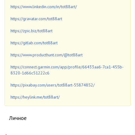
https://www.linkedin.com/in/tot88art/
https://gravatar.com/tot88art
https://zpic.biz/tot88art
https://gitlab.com/tot88art
https://www.producthunt.com/@tot88art
https://connect.garmin.com/app/profile/66433aa6-7ca1-455b-
8320-1d66c51222c6
https://pixabay.com/users/tot88art-55874852/
https://heylink.me/tot88art/
Личное