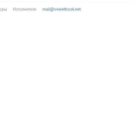
торы
Исполнители
mail@sweetbook.net