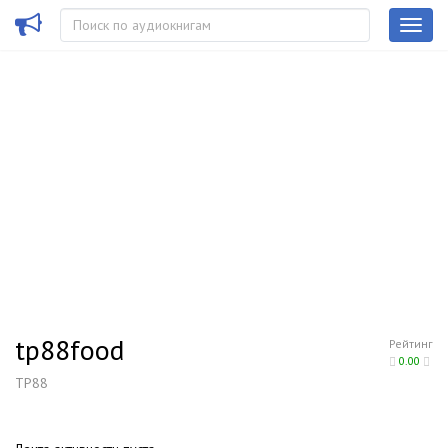
tp88food
Рейтинг
0.00
TP88