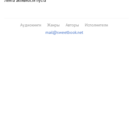
Лента активности пуста
Аудиокниги
Жанры
Авторы
Исполнители
mail@sweetbook.net