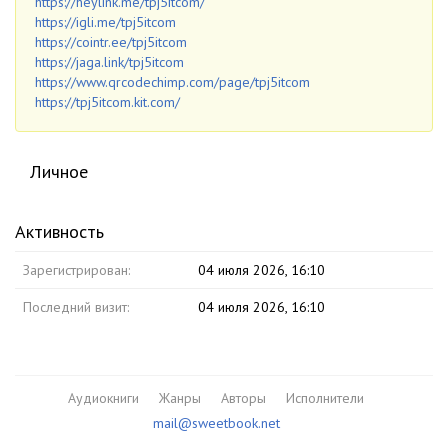
https://heylink.me/tpj5itcom/
https://igli.me/tpj5itcom
https://cointr.ee/tpj5itcom
https://jaga.link/tpj5itcom
https://www.qrcodechimp.com/page/tpj5itcom
https://tpj5itcom.kit.com/
Личное
Активность
Зарегистрирован:
04 июля 2026, 16:10
Последний визит:
04 июля 2026, 16:10
Аудиокниги
Жанры
Авторы
Исполнители
mail@sweetbook.net