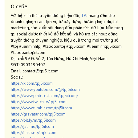
О себе
Với hệ sinh thái truyền thông hiện đại,
TPJ
mang đến cho
doanh nghiệp các dịch vụ từ xây dựng thương hiệu, digital
marketing, sản xuất nội dung đến phân tích dữ liệu. Nền tảng
tpj social được thiết kế để kết nối và hỗ trợ các hoạt động
truyền thông chuyên nghiệp, hiệu quả trong môi trường số.
#tpj #lienminhtpj #tapdoantpj #tpj5itcom #lienminhtpj5itcom
#tapdoantpj5itcom
Địa chỉ: 99 Đ. Số 2, Tân Hưng, Hồ Chí Minh, Việt Nam
SĐT: 0903190407
Email: contact@tpj5.it.com
Social:
https://x.com/tpj5itcom
https://www.youtube.com/@tpj5itcom
https://www.pinterest.com/tpj5itcom/
https://www.twitch.tv/tpj5itcom
https://www.tumblr.com/tpj5itcom
https://gravatar.com/tpj5itcom
https://bit.ly/m/tpj5itcom
https://jali.me/tpj5itcom
https://linktr.ee/tpj5itcom