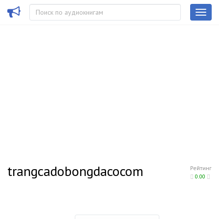
trangcadobongdacocom
Рейтинг
0.00