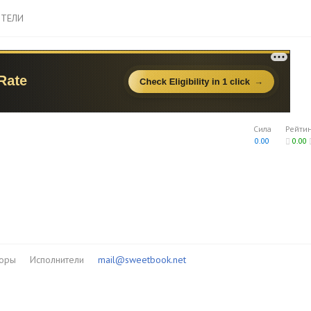
ТЕЛИ
Сила
Рейти
0.00
0.00
торы
Исполнители
mail@sweetbook.net