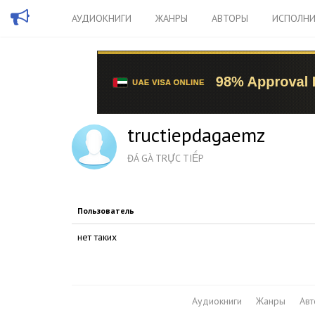
АУДИОКНИГИ
ЖАНРЫ
АВТОРЫ
ИСПОЛНИ
tructiepdagaemz
ĐÁ GÀ TRỰC TIẾP
Пользователь
нет таких
Аудиокниги
Жанры
Ав