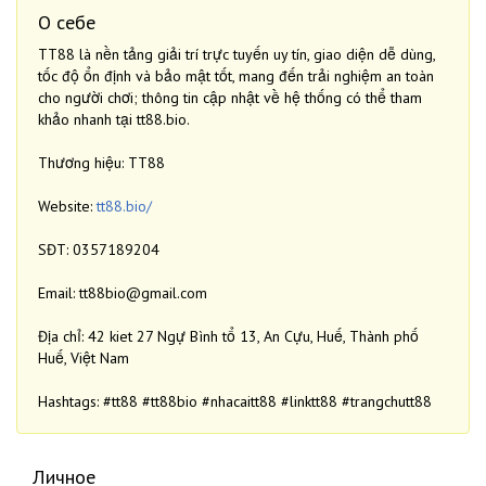
О себе
TT88 là nền tảng giải trí trực tuyến uy tín, giao diện dễ dùng,
tốc độ ổn định và bảo mật tốt, mang đến trải nghiệm an toàn
cho người chơi; thông tin cập nhật về hệ thống có thể tham
khảo nhanh tại tt88.bio.
Thương hiệu: TT88
Website:
tt88.bio/
SĐT: 0357189204
Email: tt88bio@gmail.com
Địa chỉ: 42 kiet 27 Ngự Bình tổ 13, An Cựu, Huế, Thành phố
Huế, Việt Nam
Hashtags: #tt88 #tt88bio #nhacaitt88 #linktt88 #trangchutt88
Личное