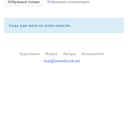
Избранные топики
Избранные комментарии
Сюда еще никто не успел написать
Аудиокниги
Жанры
Авторы
Исполнители
mail@sweetbook.net