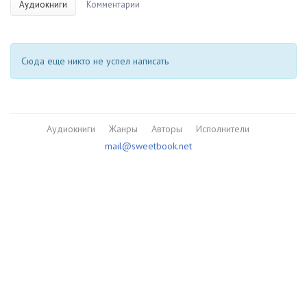
Аудиокниги
Комментарии
Сюда еще никто не успел написать
Аудиокниги
Жанры
Авторы
Исполнители
mail@sweetbook.net