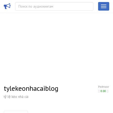
tylekeonhacaiblog
Рейтинг
0.00
tỷ lệ kèo nhà cái