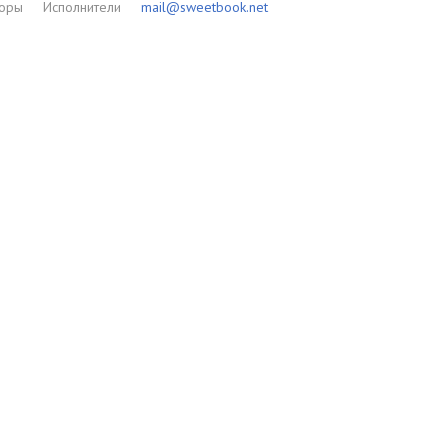
торы
Исполнители
mail@sweetbook.net