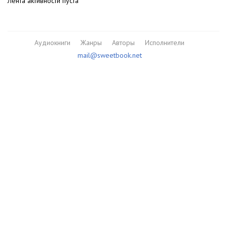
Лента активности пуста
Аудиокниги
Жанры
Авторы
Исполнители
mail@sweetbook.net