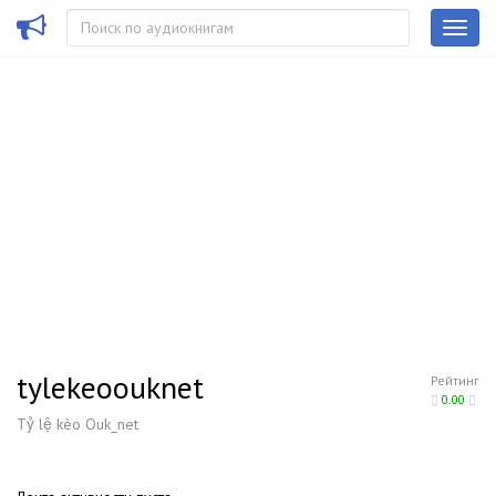
tylekeoouknet
Рейтинг
0.00
Tỷ lệ kèo Ouk_net