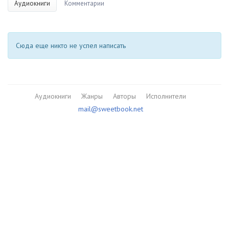
Аудиокниги
Комментарии
Сюда еще никто не успел написать
Аудиокниги
Жанры
Авторы
Исполнители
mail@sweetbook.net