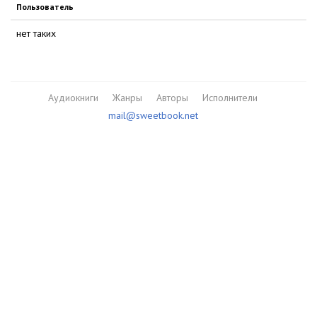
Пользователь
нет таких
Аудиокниги
Жанры
Авторы
Исполнители
mail@sweetbook.net