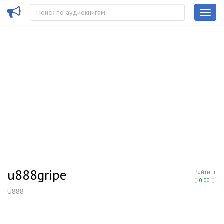
u888gripe
Рейтинг
0.00
U888