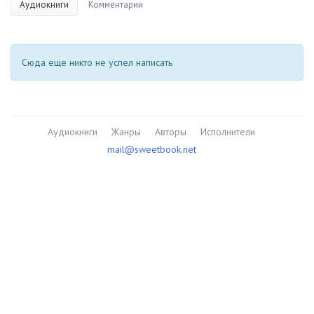
Аудиокниги
Комментарии
Сюда еще никто не успел написать
Аудиокниги
Жанры
Авторы
Исполнители
mail@sweetbook.net