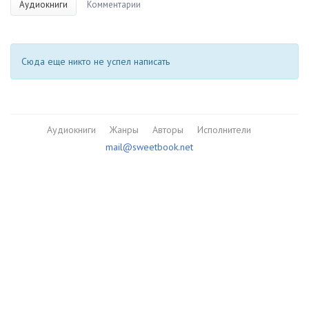
Аудиокниги
Комментарии
Сюда еще никто не успел написать
Аудиокниги
Жанры
Авторы
Исполнители
mail@sweetbook.net