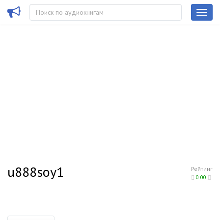
u888soy1
Рейтинг
0.00