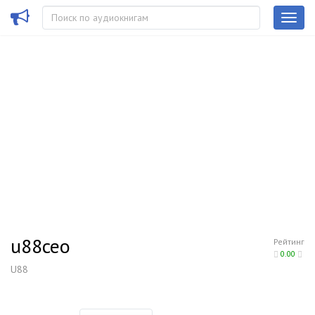
u88ceo
Рейтинг
0.00
U88