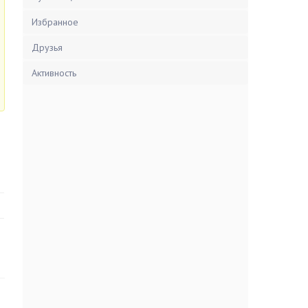
Избранное
Друзья
Активность