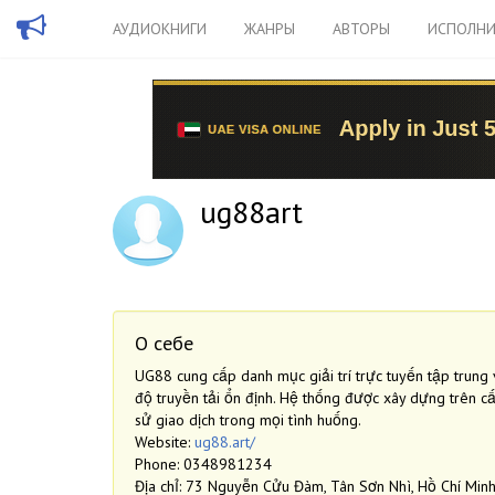
АУДИОКНИГИ
ЖАНРЫ
АВТОРЫ
ИСПОЛНИ
ug88art
О себе
UG88 cung cấp danh mục giải trí trực tuyến tập trung 
độ truyền tải ổn định. Hệ thống được xây dựng trên cấu
sử giao dịch trong mọi tình huống.
Website:
ug88.art/
Phone: 0348981234
Địa chỉ: 73 Nguyễn Cửu Đàm, Tân Sơn Nhì, Hồ Chí Minh