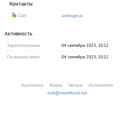
Контакты
Сайт:
usbtogel.io
Активность
Зарегистрирован:
04 сентября 2025, 10:12
Последний визит:
04 сентября 2025, 10:12
Аудиокниги
Жанры
Авторы
Исполнители
mail@sweetbook.net