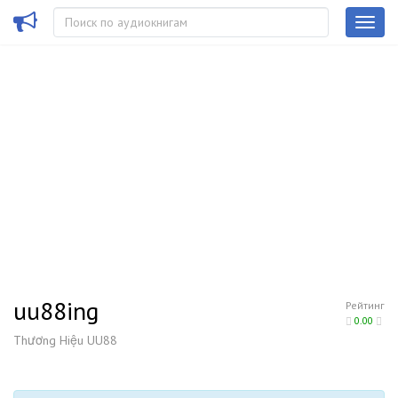
uu88ing
Рейтинг
0.00
Thương Hiệu UU88