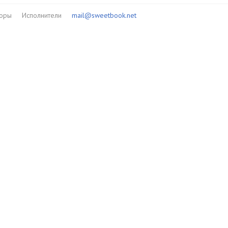
торы
Исполнители
mail@sweetbook.net