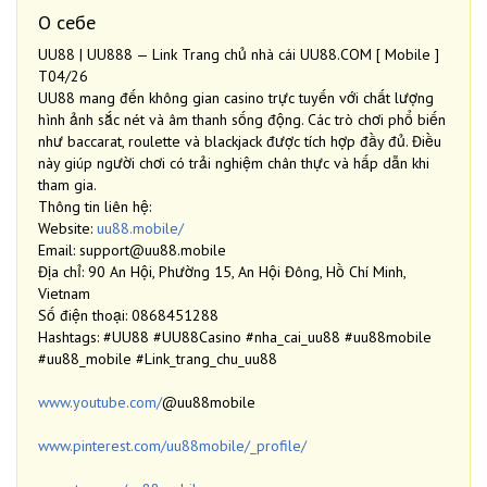
О себе
UU88 | UU888 — Link Trang chủ nhà cái UU88.COM [ Mobile ]
T04/26
UU88 mang đến không gian casino trực tuyến với chất lượng
hình ảnh sắc nét và âm thanh sống động. Các trò chơi phổ biến
như baccarat, roulette và blackjack được tích hợp đầy đủ. Điều
này giúp người chơi có trải nghiệm chân thực và hấp dẫn khi
tham gia.
Thông tin liên hệ:
Website:
uu88.mobile/
Email: support@uu88.mobile
Địa chỉ: 90 An Hội, Phường 15, An Hội Đông, Hồ Chí Minh,
Vietnam
Số điện thoại: 0868451288
Hashtags: #UU88 #UU88Casino #nha_cai_uu88 #uu88mobile
#uu88_mobile #Link_trang_chu_uu88
www.youtube.com/
@uu88mobile
www.pinterest.com/uu88mobile/_profile/