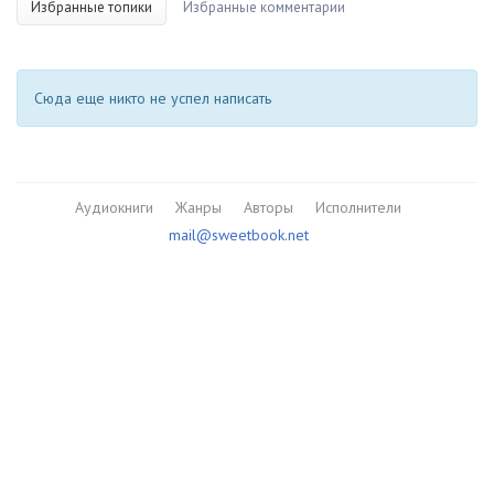
Избранные топики
Избранные комментарии
Сюда еще никто не успел написать
Аудиокниги
Жанры
Авторы
Исполнители
mail@sweetbook.net