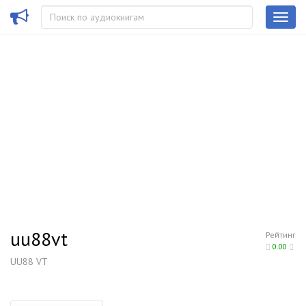
uu88vt
Рейтинг
0.00
UU88 VT