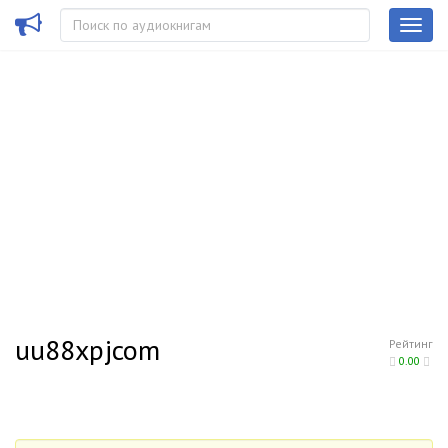
uu88xpjcom
Рейтинг
0.00